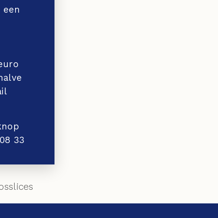
t een
euro
halve
il
lknop
 08 33
osslices