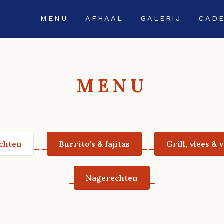
MENU
AFHAAL
GALERIJ
CAD
MENU
chten
Burrito's & fajitas
Grill, vlees & v
Nagerechten