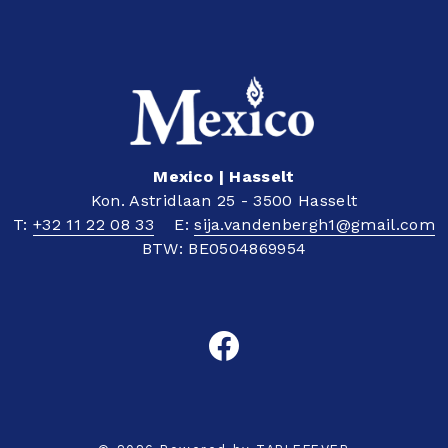
Mexico | Hasselt
Kon. Astridlaan 25 - 3500 Hasselt
T:
+32 11 22 08 33
E:
sija.vandenbergh1@gmail.com
BTW: BE0504869954