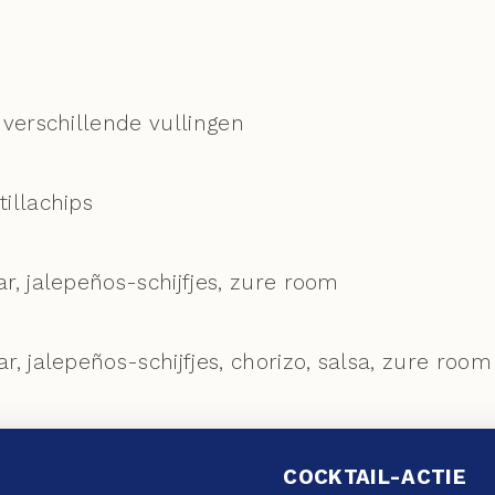
verschillende vullingen
illachips
, jalepeños-schijfjes, zure room
, jalepeños-schijfjes, chorizo, salsa, zure ro
 tapas
COCKTAIL-ACTIE