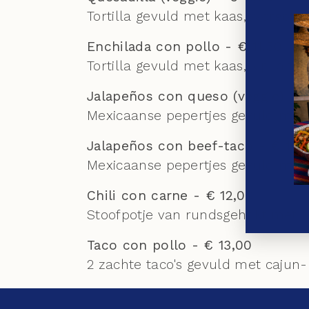
Tortilla gevuld met kaas,overgote
Enchilada con pollo - € 11,50
Tortilla gevuld met kaas, kip, an
Jalapeños con queso (veggie) - €
Mexicaanse pepertjes gevuld met
Jalapeños con beef-taco - € 12,
Mexicaanse pepertjes gevuld met
Chili con carne - € 12,00
Stoofpotje van rundsgehakt met 
Taco con pollo - € 13,00
2 zachte taco's gevuld met cajun-k