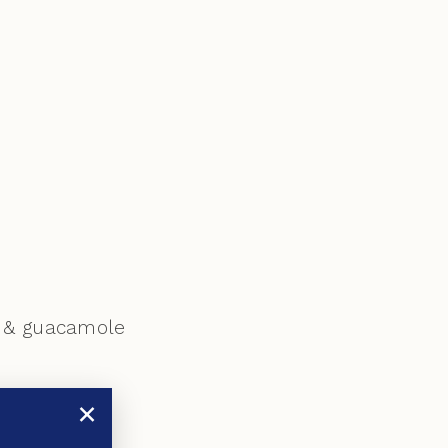
om & guacamole
×