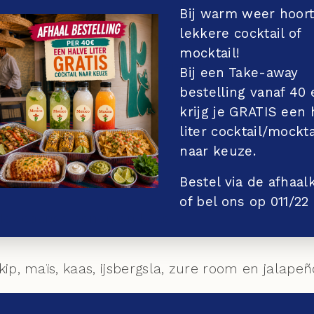
Bij warm weer hoor
n met salsa roja
lekkere cocktail of
mocktail!
anas, overgoten met tomatensaus
Bij een Take-away
bestelling vanaf 40 
 12,00
krijg je GRATIS een 
 kaas
liter cocktail/mockta
00
naar keuze.
 kaas en gehakt
Bestel via de afhaa
of bel ons op 011/22
Mexicaanse bonen en kaas
ip, maïs, kaas, ijsbergsla, zure room en jalapeñ